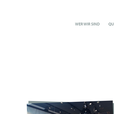
WER WIR SIND
QU