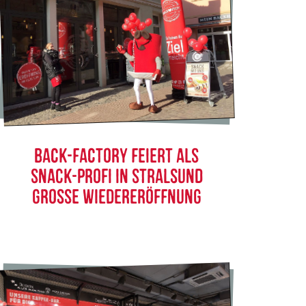
BACK-FACTORY FEIERT ALS
SNACK-PROFI IN STRALSUND
GROSSE WIEDERERÖFFNUNG