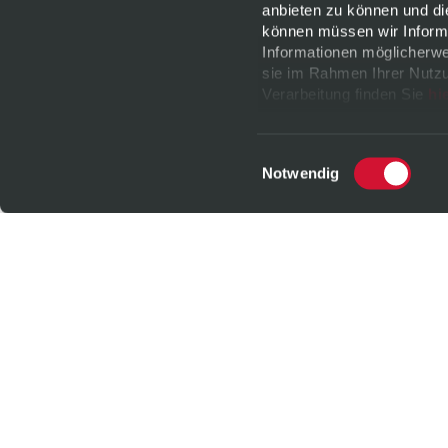
anbieten zu können und di
können müssen wir Informa
Informationen möglicherwe
sie im Rahmen Ihrer Nutzu
Verarbeitung finden Sie
hi
jederzeit
widerrufen
oder 
Datenschutz
|
Impressu
Einwilligungsauswahl
Notwendig