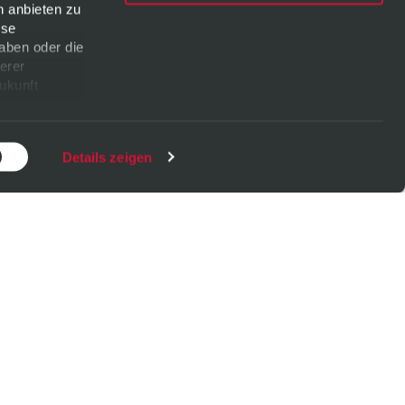
n anbieten zu
ese
aben oder die
erer
Zukunft
Details zeigen