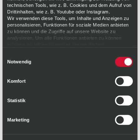
technischen Tools, wie z. B. Cookies und dem Aufruf von
GEWÄHRLEISTUNGS- UND
HAFTUNGSAUSSCHLUSS
Drittinhalten, wie z. B. Youtube oder Instagram.
Wir verwenden diese Tools, um Inhalte und Anzeigen zu
personalisieren, Funktionen für soziale Medien anbieten
zu können und die Zugriffe auf unsere Website zu
WEBSEITEN DRITTER
analysieren. Um alle Funktionen anbieten zu können
müssen wir Informationen an unsere Partner
weitergeben. Diese Partner führen diese Informationen
Einwilligungsauswahl
möglicherweise mit weiteren Daten zusammen, die Sie
INFORMATIONEN, DIE SIE UNS ZUR VERFÜGUNG
Notwendig
ihnen bereitgestellt haben oder die sie im Rahmen Ihrer
STELLEN
Nutzung der Dienste gesammelt haben. Weitere
Informationen zu unserer Verarbeitung finden Sie
hier
.
Komfort
Ihre Einwilligung erteilen Sie freiwillig und können sie für
ÄNDERUNG DER NUTZUNGSBEDINGUNGEN
die Zukunft jederzeit
widerrufen
oder ändern.
Datenschutz
|
Impressum
Statistik
ANWENDBARES RECHT
Marketing