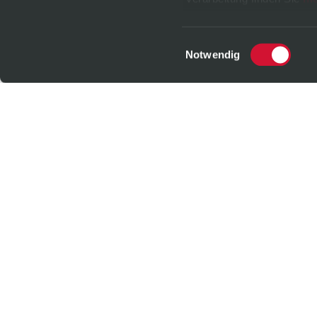
jederzeit
widerrufen
oder 
Datenschutz
|
Impressu
Einwilligungsauswahl
Notwendig