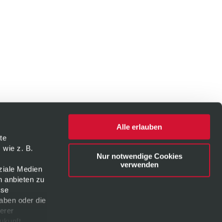
Alle erlauben
te
 wie z. B.
Nur notwendige Cookies
verwenden
ziale Medien
n anbieten zu
ese
aben oder die
erer
Zukunft